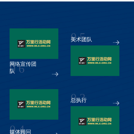
0 5
美术团队
网络宣传团
0 6
队
0 3
总执行
0 4
媒体顾问